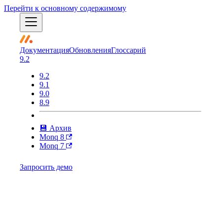
Перейти к основному содержимому
Документация
Обновления
Глоссарий
9.2
9.2
9.1
9.0
8.9
💾 Архив
Monq 8
Monq 7
Запросить демо