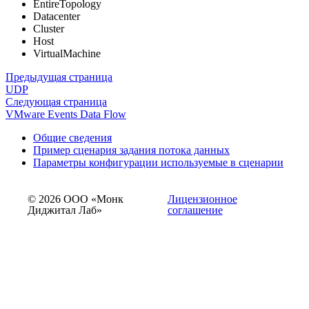
EntireTopology
Datacenter
Cluster
Host
VirtualMachine
Предыдущая страница
UDP
Следующая страница
VMware Events Data Flow
Общие сведения
Пример сценария задания потока данных
Параметры конфигурации используемые в сценарии
© 2026 ООО «Монк
Лицензионное
Диджитал Лаб»
соглашение