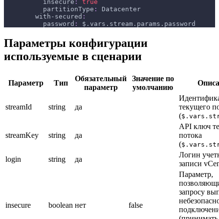
insecure
:
true
partitionType
:
 Datacenter
with-secured
:
password
:
 $.vars.stream.params.password
Параметры конфигурации
используемые в сценарии
Обязательный
Значение по
Параметр
Тип
Описа
параметр
умолчанию
Идентифик
streamId
string
да
текущего п
(
$.vars.st
API ключ т
streamKey
string
да
потока
(
$.vars.st
Логин учет
login
string
да
записи vCen
Параметр,
позволяющ
запросу вы
небезопасн
insecure
boolean
нет
false
подключен
(принимать