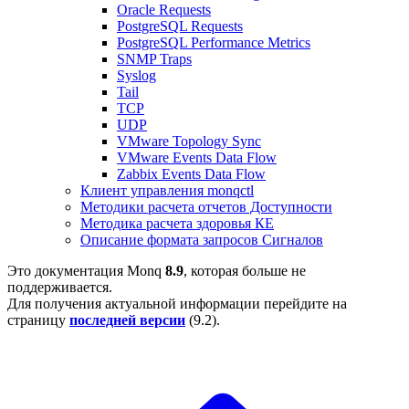
Oracle Requests
PostgreSQL Requests
PostgreSQL Performance Metrics
SNMP Traps
Syslog
Tail
TCP
UDP
VMware Topology Sync
VMware Events Data Flow
Zabbix Events Data Flow
Клиент управления monqctl
Методики расчета отчетов Доступности
Методика расчета здоровья КЕ
Описание формата запросов Сигналов
Это документация Monq
8.9
, которая больше не
поддерживается.
Для получения актуальной информации перейдите на
страницу
последней версии
(
9.2
).