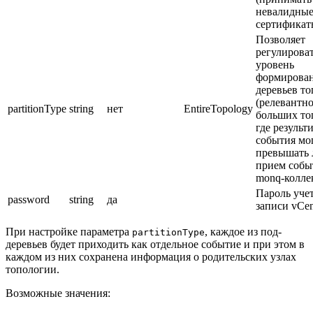
невалидные
сертификат
Позволяет
регулирова
уровень
формирован
деревьев т
(релевантно
partitionType
string
нет
EntireTopology
больших то
где резуль
события мо
превышать 
прием собы
monq-коллек
Пароль уче
password
string
да
записи vCen
При настройке параметра
, каждое из под-
partitionType
деревьев будет приходить как отдельное событие и при этом в
каждом из них сохранена информация о родительских узлах
топологии.
Возможные значения: