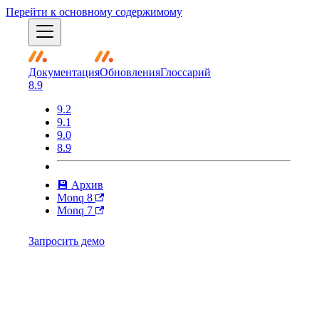
Перейти к основному содержимому
Документация
Обновления
Глоссарий
8.9
9.2
9.1
9.0
8.9
💾 Архив
Monq 8
Monq 7
Запросить демо