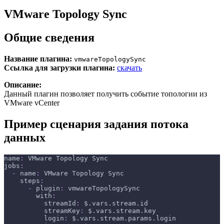
VMware Topology Sync
Общие сведения
Название плагина:
vmwareTopologySync
Ссылка для загрузки плагина:
скачать
Описание:
Данный плагин позволяет получить событие топологии из
VMware vCenter
Пример сценария задания потока
данных
name
:
 VMware Topology Sync
jobs
:
-
name
:
 VMware Topology Sync
steps
:
-
plugin
:
 vmwareTopologySync
with
:
streamId
:
 $.vars.stream.id
streamKey
:
 $.vars.stream.key
login
:
 $.vars.stream.params.login