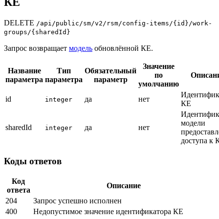
КЕ
DELETE
/api/public/sm/v2/rsm/config-items/{id}/work-
groups/{sharedId}
Запрос возвращает
модель
обновлённой КЕ.
Значение
Название
Тип
Обязательный
по
Описан
параметра
параметра
параметр
умолчанию
Идентифик
id
да
нет
integer
КЕ
Идентифик
модели
sharedId
да
нет
integer
предоставл
доступа к 
Коды ответов
Код
Описание
ответа
204
Запрос успешно исполнен
400
Недопустимое значение идентификатора КЕ