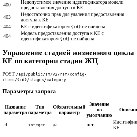
Недопустимое значение идентификатора модели
400
предоставления доступа к КЕ
Недостаточно прав для удаления предоставления
403
доступа к КЕ
404
КЕ с идентификатором
не найдена
{id}
Модель предоставления доступа к КЕ с
404
идентификатором
не найдена
{id}
Управление стадией жизненного цикла
КЕ по категории стадии ЖЦ
POST
/api/public/sm/v2/rsm/config-
items/{id}/stages/category
Параметры запроса
Значение
Название
Тип
Обязательный
по
Описан
параметра
параметра
параметр
умолчанию
Идентифик
id
да
нет
integer
КЕ