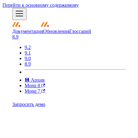
Перейти к основному содержимому
Документация
Обновления
Глоссарий
8.9
9.2
9.1
9.0
8.9
💾 Архив
Monq 8
Monq 7
Запросить демо