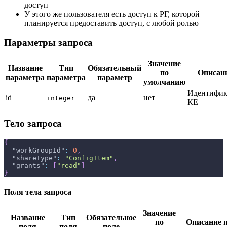
доступ
У этого же пользователя есть доступ к РГ, которой
планируется предоставить доступ, с любой ролью
Параметры запроса
Значение
Название
Тип
Обязательный
по
Описан
параметра
параметра
параметр
умолчанию
Идентифик
id
да
нет
integer
КЕ
Тело запроса
{
"workGroupId"
:
0
,
"shareType"
:
"ConfigItem"
,
"grants"
:
[
"read"
]
}
Поля тела запроса
Значение
Название
Тип
Обязательное
по
Описание 
поля
поля
поле