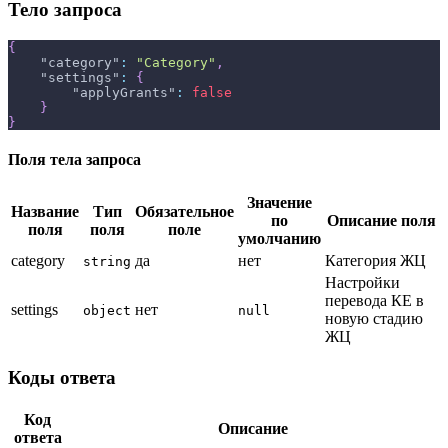
Тело запроса
{
"category"
:
"Category"
,
"settings"
:
{
"applyGrants"
:
false
}
}
Поля тела запроса
Значение
Название
Тип
Обязательное
по
Описание поля
поля
поля
поле
умолчанию
category
да
нет
Категория ЖЦ
string
Настройки
перевода КЕ в
settings
нет
object
null
новую стадию
ЖЦ
Коды ответа
Код
Описание
ответа