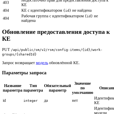
Недостаточно прав для предоставления доступа к
403
КЕ
404
КЕ с идентификатором
не найдена
{id}
Рабочая группа с идентификатором
не
{id}
404
найдена
Обновление предоставления доступа к
КЕ
PUT
/api/public/sm/v2/rsm/config-items/{id}/work-
groups/{sharedId}
Запрос возвращает
модель
обновлённой КЕ.
Параметры запроса
Значение
Название
Тип
Обязательный
по
Описан
параметра
параметра
параметр
умолчанию
Идентифик
id
да
нет
integer
КЕ
Идентифик
модели