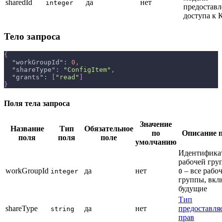
sharedId
да
нет
integer
предоставл
доступа к 
Тело запроса
{
"workGroupId"
:
0
,
"shareType"
:
"ConfigItem"
,
"grants"
:
[
"read"
]
}
Поля тела запроса
Значение
Название
Тип
Обязательное
по
Описание 
поля
поля
поле
умолчанию
Идентифика
рабочей гру
workGroupId
да
нет
– все рабо
integer
0
группы, вкл
будущие
Тип
shareType
да
нет
предоставля
string
прав