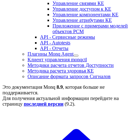
Управление связями КЕ
Управление доступом к КЕ
Управление компонентами КЕ
Управление атрибутами КЕ
Приложение с примерами моделей
объектов РСМ
API - Сервисные режимы
API - Autotests
API - Отчеты
Плагины Monq Agent
Клиент управления monqctl
Методики расчета отчетов Доступности
Методика расчета здоровья КЕ
Описание формата запросов Сигналов
Это документация Monq
8.9
, которая больше не
поддерживается.
Для получения актуальной информации перейдите на
страницу
последней версии
(
9.2
).