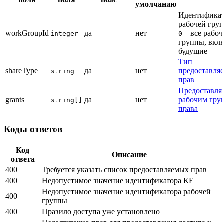
умолчанию
Идентифика
рабочей гру
workGroupId
да
нет
– все рабо
integer
0
группы, вкл
будущие
Тип
shareType
да
нет
предоставля
string
прав
Предоставл
grants
да
нет
рабочим гру
string[]
права
Коды ответов
Код
Описание
ответа
400
Требуется указать список предоставляемых прав
400
Недопустимое значение идентификатора КЕ
Недопустимое значение идентификатора рабочей
400
группы
400
Правило доступа уже установлено