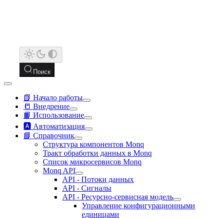
Поиск
📗 Начало работы
📒 Внедрение
📙 Использование
🅰️ Автоматизация
📘 Справочник
Структура компонентов Monq
Тракт обработки данных в Monq
Список микросервисов Monq
Monq API
API - Потоки данных
API - Сигналы
API - Ресурсно-сервисная модель
Управление конфигурационными
единицами