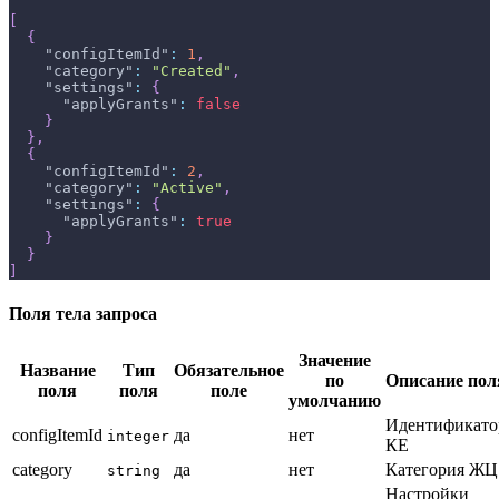
[
{
"configItemId"
:
1
,
"category"
:
"Created"
,
"settings"
:
{
"applyGrants"
:
false
}
}
,
{
"configItemId"
:
2
,
"category"
:
"Active"
,
"settings"
:
{
"applyGrants"
:
true
}
}
]
Поля тела запроса
Значение
Название
Тип
Обязательное
по
Описание пол
поля
поля
поле
умолчанию
Идентификато
configItemId
да
нет
integer
КЕ
category
да
нет
Категория ЖЦ
string
Настройки