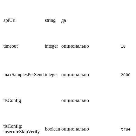
apiUri
string
да
timeout
integer
опционально
10
maxSamplesPerSend
integer
опционально
2000
tlsConfig
опционально
tlsConfig:
boolean
опционально
true
insecureSkipVerify