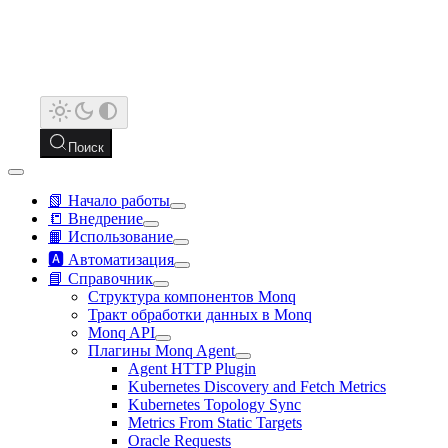
Поиск
📗 Начало работы
📒 Внедрение
📙 Использование
🅰️ Автоматизация
📘 Справочник
Структура компонентов Monq
Тракт обработки данных в Monq
Monq API
Плагины Monq Agent
Agent HTTP Plugin
Kubernetes Discovery and Fetch Metrics
Kubernetes Topology Sync
Metrics From Static Targets
Oracle Requests