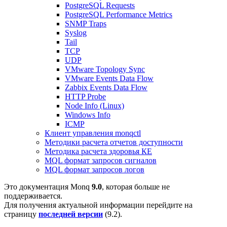
PostgreSQL Requests
PostgreSQL Performance Metrics
SNMP Traps
Syslog
Tail
TCP
UDP
VMware Topology Sync
VMware Events Data Flow
Zabbix Events Data Flow
HTTP Probe
Node Info (Linux)
Windows Info
ICMP
Клиент управления monqctl
Методики расчета отчетов доступности
Методика расчета здоровья КЕ
MQL формат запросов сигналов
MQL формат запросов логов
Это документация Monq
9.0
, которая больше не
поддерживается.
Для получения актуальной информации перейдите на
страницу
последней версии
(
9.2
).