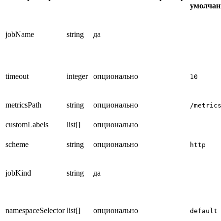
умолча
jobName
string
да
timeout
integer
опционально
10
metricsPath
string
опционально
/metric
customLabels
list[]
опционально
scheme
string
опционально
http
jobKind
string
да
namespaceSelector
list[]
опционально
default