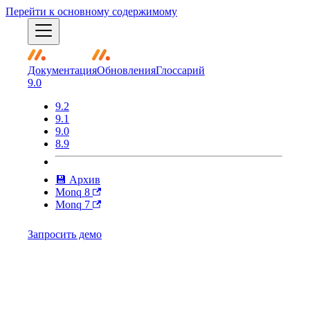
Перейти к основному содержимому
Документация
Обновления
Глоссарий
9.0
9.2
9.1
9.0
8.9
💾 Архив
Monq 8
Monq 7
Запросить демо