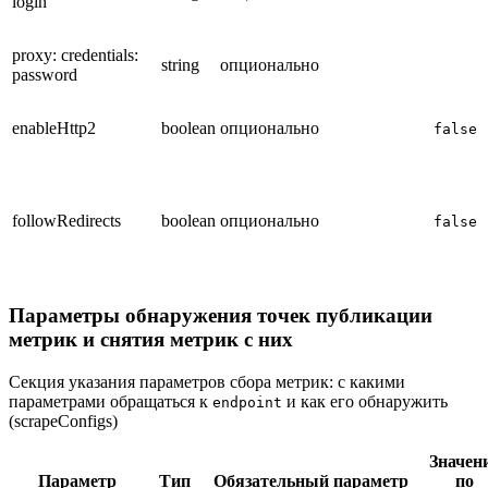
login
proxy: credentials:
string
опционально
password
enableHttp2
boolean
опционально
false
followRedirects
boolean
опционально
false
Параметры обнаружения точек публикации
метрик и снятия метрик с них
Секция указания параметров сбора метрик: с какими
параметрами обращаться к
и как его обнаружить
endpoint
(scrapeConfigs)
Значен
Параметр
Тип
Обязательный параметр
по