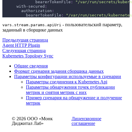
bearerTokenFile
:
"/var/run/secrets/kubern
with-secured
:
authorization
:
bearerTokenFile
:
"/var/run/secrets/kubernetes
- пользовательский параметр,
vars.stream.params.apiUri
заданный в сборщике данных
Предыдущая страница
Agent HTTP Plugin
Следующая страница
Kubernetes Topology Sync
Общие сведения
Формат сценария задания сборщика данных
Параметры конфигурации используемые в сценарии
Параметры соединения к Kubernetes Api
Параметры обнаружения точек публикации
метрик и снятия метрик с них
Пример сценария на обнаружение и получение
метрик
© 2026 ООО «Монк
Лицензионное
Диджитал Лаб»
соглашение