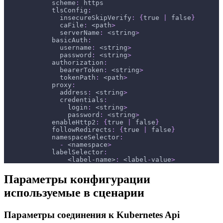
scheme
:
 https
tlsConfig
:
insecureSkipVerify
:
{
true 
|
 false
}
caFile
:
 <path
>
serverName
:
 <string
>
basicAuth
:
username
:
 <string
>
password
:
 <string
>
authorization
:
bearerToken
:
 <string
>
tokenPath
:
 <path
>
proxy
:
address
:
 <string
>
credentials
:
login
:
 <string
>
password
:
 <string
>
enableHttp2
:
{
true 
|
 false
}
followRedirects
:
{
true 
|
 false
}
namespaceSelector
:
-
 <namespace
>
labelSelector
:
<label-name>
:
 <label
-
value
>
Параметры конфигурации
используемые в сценарии
Параметры соединения к Kubernetes Api