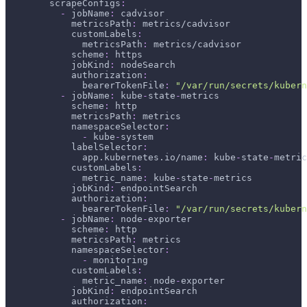
scrapeConfigs
:
-
jobName
:
 cadvisor
metricsPath
:
 metrics/cadvisor
customLabels
:
metricsPath
:
 metrics/cadvisor
scheme
:
 https
jobKind
:
 nodeSearch
authorization
:
bearerTokenFile
:
"/var/run/secrets/kubern
-
jobName
:
 kube
-
state
-
metrics
scheme
:
 http
metricsPath
:
 metrics
namespaceSelector
:
-
 kube
-
system
labelSelector
:
app.kubernetes.io/name
:
 kube
-
state
-
metric
customLabels
:
metric_name
:
 kube
-
state
-
metrics
jobKind
:
 endpointSearch
authorization
:
bearerTokenFile
:
"/var/run/secrets/kubern
-
jobName
:
 node
-
exporter
scheme
:
 http
metricsPath
:
 metrics
namespaceSelector
:
-
 monitoring
customLabels
:
metric_name
:
 node
-
exporter
jobKind
:
 endpointSearch
authorization
: