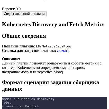
Версия: 9.0
Содержание этой страницы
Kubernetes Discovery and Fetch Metrics
Общие сведения
Название плагина:
k8sMetricsDataFlow
Ссылка для загрузки плагина:
скачать
Описание:
Данный плагин позволяет обнаружить и собрать метрики с
кластера Kubernetes по определенному сценарию,
настраиваемому в интерфейсе Monq.
Формат сценария задания сборщика
данных
name
:
 K8s Metrics Discovery
jobs
:
-
name
:
 Get Metrics