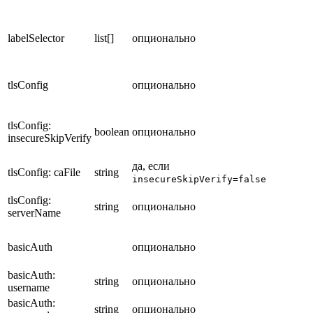
labelSelector
list[]
опционально
tlsConfig
опционально
tlsConfig:
boolean
опционально
insecureSkipVerify
да, если
tlsConfig: caFile
string
insecureSkipVerify=false
tlsConfig:
string
опционально
serverName
basicAuth
опционально
basicAuth:
string
опционально
username
basicAuth:
string
опционально