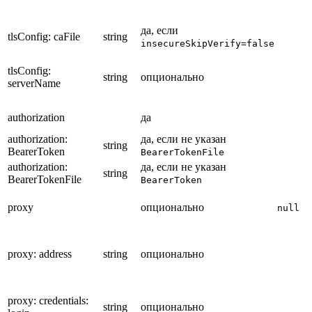
да, если
tlsConfig: caFile
string
insecureSkipVerify=false
tlsConfig:
string
опционально
serverName
authorization
да
authorization:
да, если не указан
string
BearerToken
BearerTokenFile
authorization:
да, если не указан
string
BearerTokenFile
BearerToken
proxy
опционально
null
proxy: address
string
опционально
proxy: credentials:
string
опционально