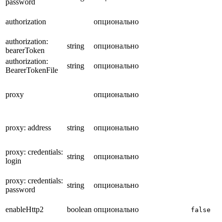
password
authorization
опционально
authorization:
string
опционально
bearerToken
authorization:
string
опционально
BearerTokenFile
proxy
опционально
proxy: address
string
опционально
proxy: credentials:
string
опционально
login
proxy: credentials:
string
опционально
password
enableHttp2
boolean
опционально
false