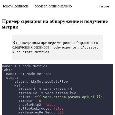
followRedirects
boolean
опционально
false
Пример сценария на обнаружение и получение
метрик
В приведенном примере метрики собираются со
следующих сервисов:
,
,
node-exporter
cAdvisor
kube-state-metrics
name
:
 K8s Node Metrics
jobs
:
-
name
:
 Get Node Metrics
steps
:
-
plugin
:
 k8sMetricsDataFlow
with
:
streamId
:
 $.vars.stream.id
streamKey
:
 $.vars.stream.key
apiUri
:
"{{ vars.stream.params.apiUri }}"
timeout
:
10
enableHttp2
:
false
followRedirects
:
false
maxSamplesPerSend
:
500