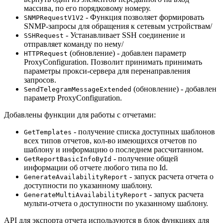
массива, по его порядковому номеру.
- Функция позволяет формировать
SNMPRequestV1V2
SNMP-запросы для обращения к сетевым устройствам/
- Устанавливает SSH соединение и
SSHRequest
отправляет команду по нему/
(обновление) - добавлен параметр
HTTPRequest
ProxyConfiguration. Позволит принимать принимать
параметры прокси-сервера для перенаправления
запросов.
(обновление) - добавлен
SendTelegramMessageExtended
параметр ProxyConfiguration.
Добавлены функции для работы с отчетами:
- получение списка доступных шаблонов
GetTemplates
всех типов отчетов, кол-во имеющихся отчетов по
шаблону и информацию о последнем рассчитанном.
- получение общей
GetReportBasicInfoById
информации об отчете любого типа по Id.
- запуск расчета отчета о
GenerateAvailabilityReport
доступности по указанному шаблону.
- запуск расчета
GenerateMultiAvailabilityReport
мульти-отчета о доступности по указанному шаблону.
API для экспорта отчета используются в блок функциях для