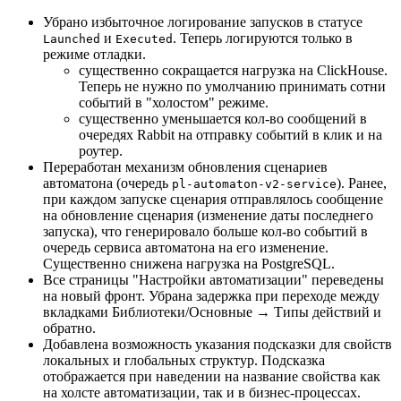
Убрано избыточное логирование запусков в статусе
и
. Теперь логируются только в
Launched
Executed
режиме отладки.
существенно сокращается нагрузка на ClickHouse.
Теперь не нужно по умолчанию принимать сотни
событий в "холостом" режиме.
существенно уменьшается кол-во сообщений в
очередях Rabbit на отправку событий в клик и на
роутер.
Переработан механизм обновления сценариев
автоматона (очередь
). Ранее,
pl-automaton-v2-service
при каждом запуске сценария отправлялось сообщение
на обновление сценария (изменение даты последнего
запуска), что генерировало больше кол-во событий в
очередь сервиса автоматона на его изменение.
Существенно снижена нагрузка на PostgreSQL.
Все страницы "Настройки автоматизации" переведены
на новый фронт. Убрана задержка при переходе между
вкладками Библиотеки/Основные → Типы действий и
обратно.
Добавлена возможность указания подсказки для свойств
локальных и глобальных структур. Подсказка
отображается при наведении на название свойства как
на холсте автоматизации, так и в бизнес-процессах.