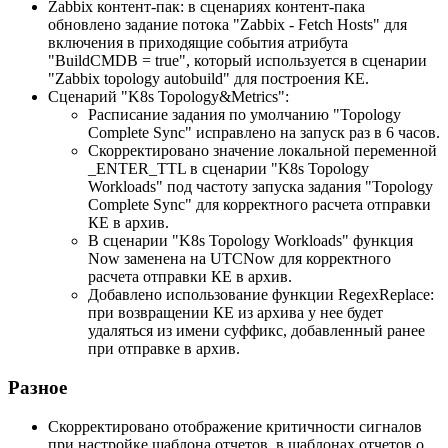
Zabbix контент-пак: в сценариях контент-пака
обновлено задание потока "Zabbix - Fetch Hosts" для
включения в приходящие события атрибута
"BuildCMDB = true", который используется в сценарии
"Zabbix topology autobuild" для построения КЕ.
Сценарий "K8s Topology&Metrics":
Расписание задания по умолчанию "Topology
Complete Sync" исправлено на запуск раз в 6 часов.
Скорректировано значение локальной переменной
_ENTER_TTL в сценарии "K8s Topology
Workloads" под частоту запуска задания "Topology
Complete Sync" для корректного расчета отправки
КЕ в архив.
В сценарии "K8s Topology Workloads" функция
Now заменена на UTCNow для корректного
расчета отправки КЕ в архив.
Добавлено использование функции RegexReplace:
при возвращении КЕ из архива у нее будет
удаляться из имени суффикс, добавленный ранее
при отправке в архив.
Разное
Скорректировано отображение критичности сигналов
при настройке шаблона отчетов, в шаблонах отчетов о