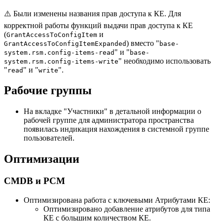
⚠️ Были изменены названия прав доступа к КЕ. Для
корректной работы функций выдачи прав доступа к КЕ
(
и
GrantAccessToConfigItem
) вместо "
GrantAccessToConfigItemExpanded
base-
" и "
system.rsm.config-items-read
base-
" необходимо использовать
system.rsm.config-items-write
"
" и "
".
read
write
Рабочие группы
На вкладке "Участники" в детальной информации о
рабочей группе для администратора пространства
появилась индикация нахождения в системной группе
пользователей.
Оптимизации
CMDB и РСМ
Оптимизирована работа с ключевыми Атрибутами КЕ:
Оптимизировано добавление атрибутов для типа
КЕ с большим количеством КЕ.