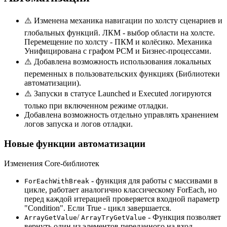
⚠️ Изменена механика навигации по холсту сценариев и
глобальных функций. ЛКМ - выбор области на холсте.
Перемещение по холсту - ПКМ и колёсико. Механика
Унифицирована с графом РСМ и Бизнес-процессами.
⚠️ Добавлена возможность использования локальных
переменных в пользовательских функциях (Библиотеки
автоматизации).
⚠️ Запуски в статусе Launched и Executed логируются
только при включенном режиме отладки.
Добавлена возможность отдельно управлять хранением
логов запуска и логов отладки.
Новые функции автоматизации
Изменения Core-библиотек
- функция для работы с массивами в
ForEachWithBreak
цикле, работает аналогично классическому ForEach, но
перед каждой итерацией проверяется входной параметр
"Condition". Если True - цикл завершается.
/
- Функция позволяет
ArrayGetValue
ArrayTryGetValue
вернуть один из элементов переданного на вход