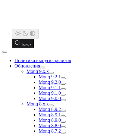
Поиск
Политика выпуска релизов
Обновления
Monq 9.x.x
Monq 9.2.1
Monq 9.2.0
Monq 9.1.1
Monq 9.1.0
Monq 9.0.0
Monq 8.x.x
Monq 8.9.2
Monq 8.9.1
Monq 8.9.0
Monq 8.8.0
Monq 8.7.2