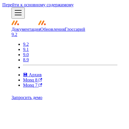
Перейти к основному содержимому
Документация
Обновления
Глоссарий
9.2
9.2
9.1
9.0
8.9
💾 Архив
Monq 8
Monq 7
Запросить демо