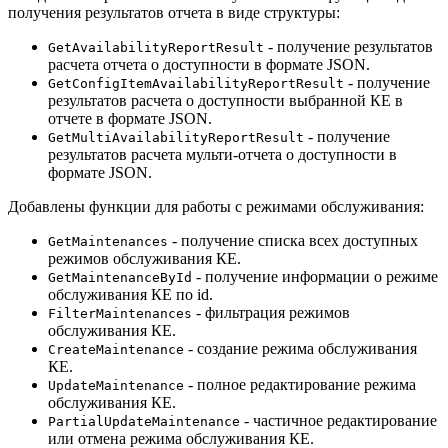
получения результатов отчета в виде структуры:
- получение результатов
GetAvailabilityReportResult
расчета отчета о доступности в формате JSON.
- получение
GetConfigItemAvailabilityReportResult
результатов расчета о доступности выбранной КЕ в
отчете в формате JSON.
- получение
GetMultiAvailabilityReportResult
результатов расчета мульти-отчета о доступности в
формате JSON.
Добавлены функции для работы с режимами обслуживания:
- получение списка всех доступных
GetMaintenances
режимов обслуживания КЕ.
- получение информации о режиме
GetMaintenanceById
обслуживания КЕ по id.
- фильтрация режимов
FilterMaintenances
обслуживания КЕ.
- создание режима обслуживания
CreateMaintenance
КЕ.
- полное редактирование режима
UpdateMaintenance
обслуживания КЕ.
- частичное редактирование
PartialUpdateMaintenance
или отмена режима обслуживания КЕ.